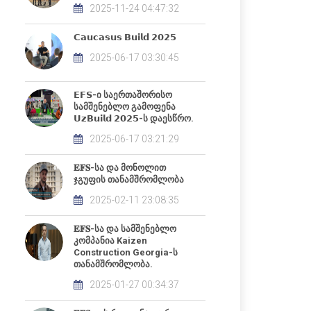
2025-11-24 04:47:32
𝗖𝗮𝘂𝗰𝗮𝘀𝘂𝘀 𝗕𝘂𝗶𝗹𝗱 𝟮𝟬𝟮𝟱
2025-06-17 03:30:45
𝗘𝗙𝗦-ი საერთაშორისო
სამშენებლო გამოფენა
𝗨𝘇𝗕𝘂𝗶𝗹𝗱 𝟮𝟬𝟮𝟱-ს დაესწრო.
2025-06-17 03:21:29
𝐄𝐅𝐒-სა და მონოლით
ჯგუფის თანამშრომლობა
2025-02-11 23:08:35
𝐄𝐅𝐒-სა და სამშენებლო
კომპანია Kaizen
Construction Georgia-ს
თანამშრომლობა.
2025-01-27 00:34:37